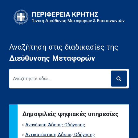
Skip to content
Αναζήτηση στις διαδικασίες της
Διεύθυνσης Μεταφορών
Δημοφιλείς ψηφιακές υπηρεσίες
Ανανέωση Άδειας Οδήγησης
Αντικατάσταση Άδειας Οδήγησης