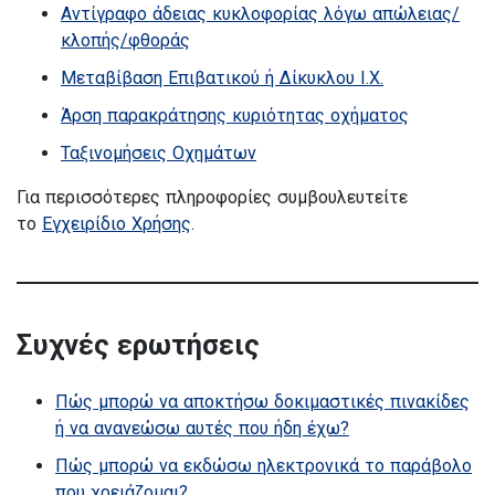
Αντίγραφο άδειας κυκλοφορίας λόγω απώλειας/
κλοπής/φθοράς
Μεταβίβαση Επιβατικού ή Δίκυκλου Ι.Χ.
Άρση παρακράτησης κυριότητας οχήματος
Ταξινομήσεις Οχημάτων
Για περισσότερες πληροφορίες συμβουλευτείτε
το
Εγχειρίδιο Χρήσης
.
Συχνές ερωτήσεις
Πώς μπορώ να αποκτήσω δοκιμαστικές πινακίδες
ή να ανανεώσω αυτές που ήδη έχω?
Πώς μπορώ να εκδώσω ηλεκτρονικά το παράβολο
που χρειάζομαι?